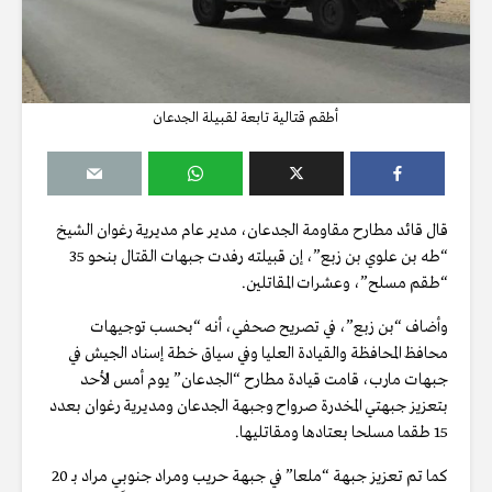
أطقم قتالية تابعة لقبيلة الجدعان
قال قائد مطارح مقاومة الجدعان، مدير عام مديرية رغوان الشيخ
“طه بن علوي بن زبع”، إن قبيلته رفدت جبهات القتال بنحو 35
“طقم مسلح”، وعشرات المقاتلين.
وأضاف “بن زبع”، في تصريح صحفي، أنه “بحسب توجيهات
محافظ المحافظة والقيادة العليا وفي سياق خطة إسناد الجيش في
جبهات مارب، قامت قيادة مطارح “الجدعان” يوم أمس الأحد
بتعزيز جبهتي المخدرة صرواح وجبهة الجدعان ومديرية رغوان بعدد
15 طقما مسلحا بعتادها ومقاتليها.
كما تم تعزيز جبهة “ملعا” في جبهة حريب ومراد جنوبي مراد بـ 20