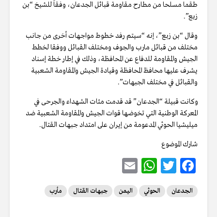
طقما مسلحا من مطارح مقاومة قبائل الجدعان، وفقاً للشيخ “بن
زبع”.
وقال “بن زبع”، إنه “سيتم رفد خطوط مواجهات أخرى من جانب
مختلف من قبائل مارب والجوف ومختلف القبائل ووفقا لخطط
الجيش والمقاومة للدفاع عن المحافظة، وذلك في إطار خطة إسناد
يشرف عليها محافظ المحافظة وقيادة الجيش والمقاومة الشعبية
والقبائل في مختلف الجبهات”.
وكانت قبيلة “الجدعان” قد قدمت مئات الشهداء والجرحى في
المعركة الوطنية التي تخوضها قوات الجيش والمقاومة الشعبية ضد
ميليشيا الحوثي المدعومة من إيران على امتداد جبهات القتال.
شارك الموضوع
E
W
T
F
m
h
w
ac
الجدعان
الحوثي
اليمن
جبهات القتال
مأرب
ai
at
it
e
l
s
te
b