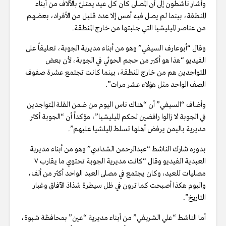
وأشار ناشطون إلى أن المصلى كان كل عيد يمتلئ بالآلاف من أبناء
المنطقة، بينما لم يصل فيه أمس إلا عدد قليل من الأفراد، بعضهم
من عناصر الميليشيا التي جلبتها من خارج المنطقة.
وقال “أبوعارف السيفي” وهو من أبناء مديرية الجوبة، تعليقاً على
الفيديو “هذا هو أكبر من حجم الحوثي في الجوبة، لأن بعض
المتواجدين هم من خارج المنطقة، بينما كانت تجتمع عشرة صفوف
الصف الواحد مثل هؤلاء عشر مرات”.
وأضاف “السيفي” أن “هناك ناس اليوم من ضمن القلة المتواجدين
في الجوبة لا زالوا رافضين لحكم الميليشيا”، مؤكداً أن “الجوبة أكثر
مديرية باليمن يرفض أهلها تسلط الميلشيا عليهم”.
بدوره شارك الناشط “عبدالرحمن الشدادي” وهو من أبناء مديرية
العبدية الفيديو وقال “كانت مديرية الجوبة تحتوي ما يقارب ٧
مصليات للعيد، وكان يجتمع في مصلى العيد الواحد أكثر من ألف،
واليوم هكذا أصبحت كما ترون في ظل سيطرة شذاذ الآفاق وغبار
التاريخ”.
أما الناشط “علي الشريفي” من أبناء مديرية “عين” بمحافظة شبوة،