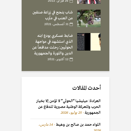
26 فبراير، 2022
شاب ينجح في زراعة صنفين
من العنب في مأرب
31 أغسطس، 2021
ضابط عسكري يودع ابنه
الذي استشهد في مواجهة
الحوثيين: رحلت مدافعاً عن
الدين والثورة والجمهورية
12 أكتوبر، 2021
أحدث المقالات
العرادة: ميليشيا “الحوثي” لا تؤمن إلا بخيار
الحرب والمعركة الوطنية مصيرية للدفاع عن
الجمهورية
25 يوليو، 2026
اللواء حمد بن صالح بن وهيط
14 مارس،
2026