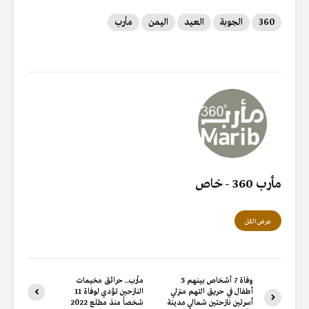
m
h
w
ac
360
الجوبة
العيد
اليمن
مأرب
ai
at
it
e
l
s
te
b
A
r
o
p
o
p
k
مأرب 360 - خاص
عرض الكل
وفاة 7 أشخاص بينهم 5
مأرب.. حرائق مخيمات
أطفال في حريق التهم منزلي
النازحين تؤدي لوفاة 11
أسرتين نازحتين شمالي مدينة
شخصاً منذ مطلع 2022