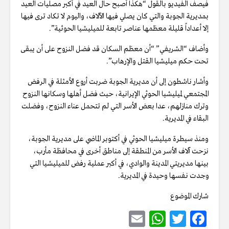
فيصف الفيديو بالقول “هكذا أصبح حال العيد في أكبر مصليات العيد
بمديرية الجوبة والتي كان يصلي فيها الآلاف، واليوم لا تكاد ترى فيها
إلا أعداداً قليلة معظمها عناصر تابعة للميليشيا الحوثية”.
وأضاف “الشريفي” “أن معظم السكان قد فضل النزوح على أن يبقى
تحت حكم ميليشيا القتل والإرهاب”.
وأشار ناشطون إلى أن مديرية الجوبة ضربت أروع الأمثلة في الرفض
المجتمعي لميليشيا الحوثي الإيرانية، حيث فضل أهلها وسكانها النزوح
وترك منازلهم، عدا بعض الأسر التي لم تتحمل عناء النزوح، وفضلت
البقاء في المديرية.
ومنذ سيطرة ميليشيا الحوثي في أكتوبر الماضي على مديرية الجوبة،
نزحت آلاف الأسر من المنطقة إلى مناطق أخرى في محافظة مأرب،
بينها مديريتي المدينة والوادي، في أكبر عملية رفض للميليشيا التي
وجدت نفسها وحيدة في المديرية.
شارك الموضوع
E
W
T
F