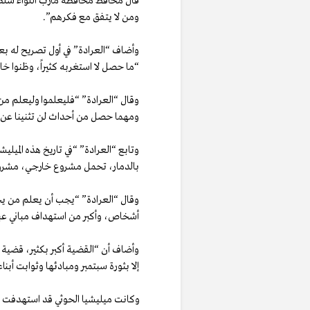
قال محافظ محافظة مأرب اللواء سلطان
ومن لا يتفق مع فكرهم”.
وأضاف “العرادة” في أول تصريح له ب
“ما حصل لا استغربه كثيراً، وظنوا خاسرين 
وقال “العرادة” “فليعلموا وليعلم من 
ومهما حصل من أحداث لن تثنينا عن ال
وتابع “العرادة” “في تاريخ هذه الميلي
بالدمار، تحمل مشروع خارجي، مشروع 
وقال “العرادة” “يجب أن يعلم من يحمل
أشخاص، وأكبر من استهداف مباني عب
وأضاف أن “القضية أكبر بكثير، قضية ه
إلا بثورة سبتمبر ومبادئها وثوابت أبناء
وكانت ميليشيا الحوثي قد استهدفت 