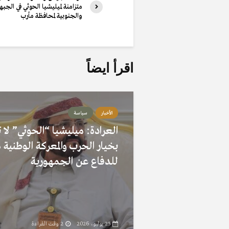
متزامنة لميليشيا الحوثي في الجبه
والجنوبية لمحافظة مأرب
اقرأ ايضاً
الأخبار
سياسة
العرادة: ميليشيا “الحوثي” لا ت
بخيار الحرب والمعركة الوطنية
للدفاع عن الجمهورية
25 يوليو، 2026
2 وقت القراءة