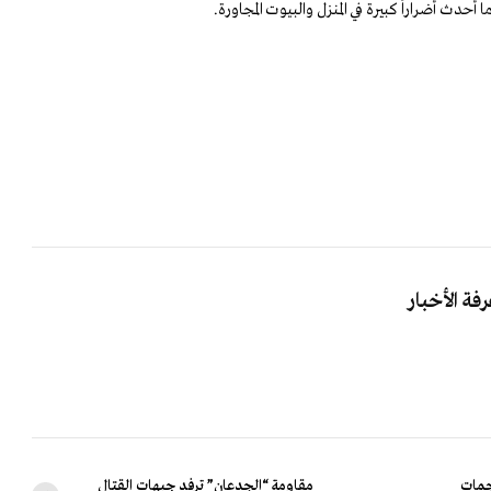
أحدث أضراراً كبيرة في المنزل والبيوت المجاورة.
جمات
مقاومة “الجدعان” ترفد جبهات القتال