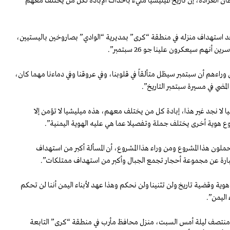
 العرادة، إن تاريخ الميليشيا مليء بأحداث الإبادة لكل من يختلف معهم
عد استهداف منزله في منطقة “كرى” بمديرية “الوادي” بصاروخين باليستيين،
أنهم سيعكرون علينا جو 26 سبتمبر”.
وراءهم أن سبتمبر سيظل متألقاً في قلوبنا، وفي عروقنا وفي دماءنا مهما كان،
مضي في مسيرة سبتمبر التاريخ”.
شيا لا نجد غير هذا، إبادة كل من يختلف معهم، هذه ميليشيا لا تؤمن إلا
هوية أخرى يختلف جملة وتفصيلا عما هي عليه الهوية اليمنية”.
ون هذا المشروع ومن وراء هذا المشروع، أن المسألة أكبر من استهداف
ارة عن مجموعة أحجار تجمع الجبال وأكبر من استهداف ممتلكات”.
وية وقضية تاريخ ولن تثنينا ولن نحكم وهذا عهد لأبناء اليمن أننا لن تحكم
 اليمن”.
منتصف ليلة أمس السبت، منزل محافظ مأرب في منطقة “كرى” التابعة