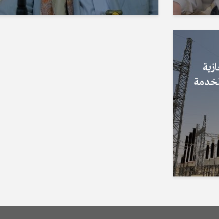
زية
لخدمة