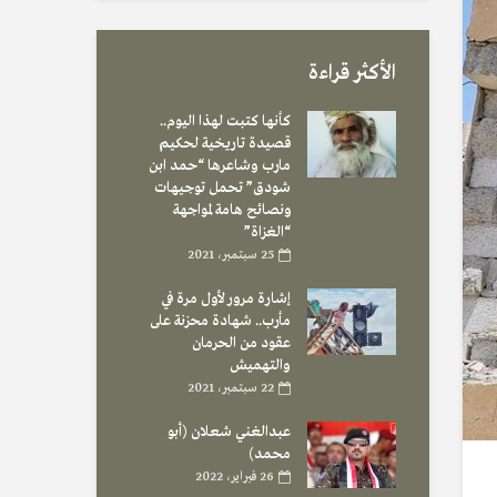
الأكثر قراءة
كأنها كتبت لهذا اليوم..
قصيدة تاريخية لحكيم
مارب وشاعرها “حمد ابن
شودق” تحمل توجيهات
ونصائح هامة لمواجهة
“الغزاة”
25 سبتمبر، 2021
إشارة مرور لأول مرة في
مأرب.. شهادة محزنة على
عقود من الحرمان
والتهميش
22 سبتمبر، 2021
عبدالغني شعلان (أبو
محمد)
26 فبراير، 2022