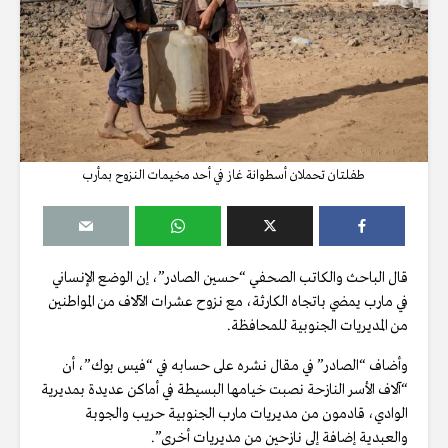
طفلتان تحملان أسطوانة غاز في أحد مخيمات النزوح بمأرب
قال الباحث والكاتب الصحفي “حسين الصادر”، إن الوضع الإنساني
في مارب يمضي باتجاه الكارثة، مع نزوح عشرات الآلاف من المواطنين
من المديريات الجنوبية للمحافظة.
وأضاف “الصادر” في مقال نشره على حسابه في “فيس بوك”، أن
“آلاف الأسر النازحة نصبت خيامها البسيطة في أماكن عديدة بمديرية
الوادي، قادمون من مديريات مارب الجنوبية حريب والجوبة
والعبدية إضافة إلى نازحين من مديريات أخرى”.