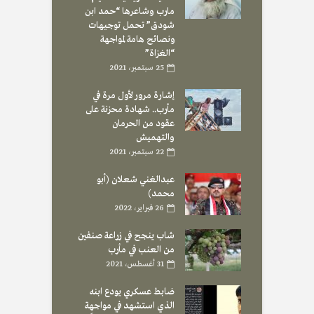
مارب وشاعرها “حمد ابن
شودق” تحمل توجيهات
ونصائح هامة لمواجهة
“الغزاة”
25 سبتمبر، 2021
إشارة مرور لأول مرة في
مأرب.. شهادة محزنة على
عقود من الحرمان
والتهميش
22 سبتمبر، 2021
عبدالغني شعلان (أبو
محمد)
26 فبراير، 2022
شاب ينجح في زراعة صنفين
من العنب في مأرب
31 أغسطس، 2021
ضابط عسكري يودع ابنه
الذي استشهد في مواجهة