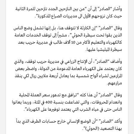
وأشار “الصادر” إلى أن “من بين النازحين الجدد نازحين للمرة الثانية
حيث كان نزوحهم الأول الى مديريات الصراع المذكورة”.
وقال “الصادر” “إن الكارثة لا تتوقف هنا، بل إنها تشمل وضع الناس
الذين بقوا تحت سيطرة الحوثي”، مشيراً إلى توقف الخدمات العامة
كالكهرباء والتعليم لأكثر من 10 آلاف طالب في مديرية حريب بعد
سيطرة الميليشيا عليها.
وأضاف “الصادر”، أن الإنتاج الزراعي في مديرية حريب توقف، والذي
كان يعتمد على الكهرباء العامة المدعومة من الدولة، واضطر بعض
المزارعين لشراء ألواح شمسية بما يعادل أربعة ملايين ريال لكي ينقذ
مزارعهم.
وقال “الصادر” أن هذا كله “ترافق مع تدهور سعر العملة المحلية
وانعدام المحروقات، والتي تضاعفت بنسبة 400 في المئة، وربما يعانوا
الناس حتى في مياه الشرب التي يعتمد توفيرها على الكهرباء”.
وأكد “الصادر” “أن الوضع الإنساني خارج حسابات الطرف الذي بدأ
بهذا التصعيد (الحوثي)”.