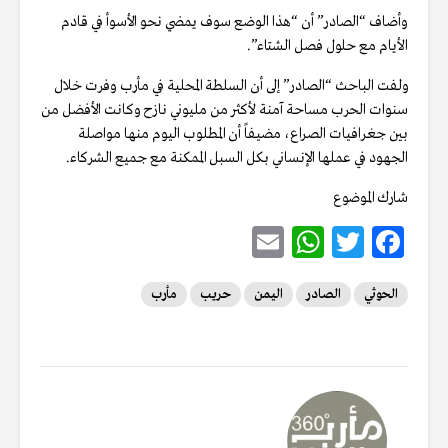
وأضاف “الصادر” أن “هذا الوضع سوف يمضي نحو الأسوأ في قادم
الأيام مع حلول فصل الشتاء”.
ولفت الباحث “الصادر” إلى أن السلطة المحلية في مأرب وفرت خلال
سنوات الحرب مساحة آمنة لأكثر من مليوني نازح وكانت الأفضل من
بين جغرافيات الصراع، مضيفاً أن المطلوب اليوم منها مواصلة
الجهود في عملها الإنساني بكل السبل الممكنة مع جميع الشركاء.
شارك الموضوع
E
W
T
F
m
h
w
ac
الحوثي
الصادر
اليمن
حريب
مأرب
ai
at
it
e
l
s
te
b
A
r
o
p
o
p
k