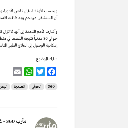
وبحسب الأوتشا، فإن نقص الأدوية و
أن المستشفى مزدحم وبه طاقته الاستي
وأشارت الأمم المتحدة إلى أنها لا تز
حوالي 30 مدنياً نتيجة القصف 
إمكانية الوصول إلى العلاج الطبي المنا
شارك الموضوع
E
W
T
F
m
h
w
ac
360
الحوثي
العبدية
اليمن
ai
at
it
e
l
s
te
b
A
r
o
p
o
مأرب 360 - غرفة الأخبار
p
k