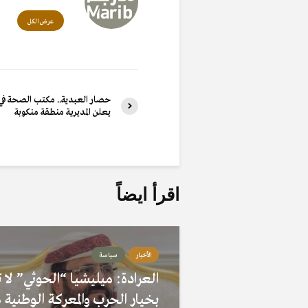
عرض الكل
حصار العبدية.. مكتب الصحة في
يعلن المديرية منطقة منكوبة
اقرأ ايضاً
الأخبار
سياسة
العرادة: ميليشيا “الحوثي” لا ت
بخيار الحرب والمعركة الوطنية