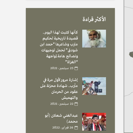
الأكثر قراءة
كأنها كتبت لهذا اليوم..
قصيدة تاريخية لحكيم
مارب وشاعرها “حمد ابن
شودق” تحمل توجيهات
ونصائح هامة لمواجهة
“الغزاة”
25 سبتمبر، 2021
إشارة مرور لأول مرة في
مأرب.. شهادة محزنة على
عقود من الحرمان
والتهميش
22 سبتمبر، 2021
عبدالغني شعلان (أبو
محمد)
26 فبراير، 2022