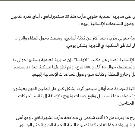
قالت الأمم المتحدة، إن الحصار المفروض على مديرية العبدية جنوبي مأرب منذ 23 سبتمبر الماضي، أعاق قدرة المدنيين
وصول المساعدات الإنسانية إليهم.
ية جنوبي مأرب، منذ أكثر من ثلاثة أسابيع، ومنعت دخول الغذاء والدواء
 المناطق السكنية في المديرية بشكل يومي.
وقالت الأمم المتحدة في تحديث الحالة الإنسانية الصادر عن مكتب “الأوتشا”، إن مديرية العبدية يسكنها حوالي 17
ألف و800 من سكان المجتمع المضيف، وتستضيف حوالي 16 ألف و800 نازح، وتم تطويقها عسكريًا منذ 23 سبتمبر،
خل وخارج المنطقة وكذلك منع وصول المساعدات الإنسانية إليهم.
ائية المتجددة منذ أوائل سبتمبر أثرت بشكل كبير على المدنيين الذين يعيشون
لبيضاء، مما تسبب في وقوع إصابات ونزوح بالإضافة إلى تقييد تحركات
المحتاجين.
ووفقًا للمنظمة الدولية للهجرة فقد نزح ما يقرب من 10 آلاف شخص في محافظة مأرب الشهر الماضي، وهو أعلى
 شهر واحد هذا العام، كما تضررت البنية التحتية الحيوية مثل الجسور