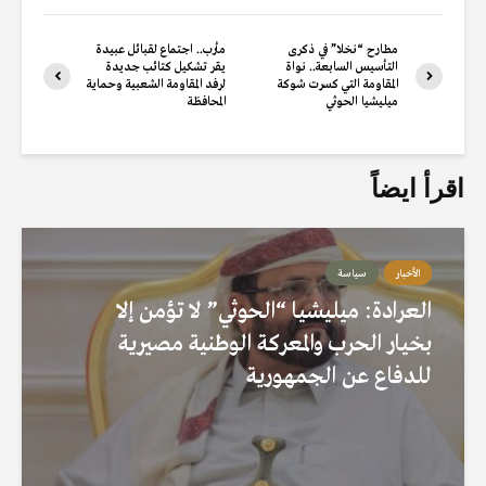
مطارح “نخلا” في ذكرى
مأرب.. اجتماع لقبائل عبيدة
التأسيس السابعة.. نواة
يقر تشكيل كتائب جديدة
المقاومة التي كسرت شوكة
لرفد المقاومة الشعبية وحماية
ميليشيا الحوثي
المحافظة
اقرأ ايضاً
الأخبار
سياسة
العرادة: ميليشيا “الحوثي” لا تؤمن إلا
بخيار الحرب والمعركة الوطنية مصيرية
للدفاع عن الجمهورية