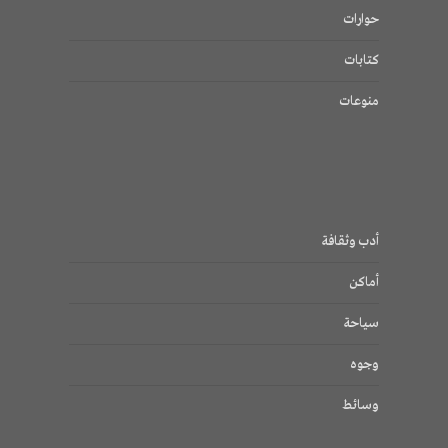
حوارات
كتابات
منوعات
أدب وثقافة
أماكن
سياحة
وجوه
وسائط