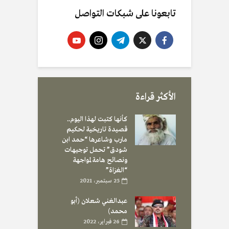
تابعونا على شبكات التواصل
الأكثر قراءة
كأنها كتبت لهذا اليوم..
قصيدة تاريخية لحكيم
مارب وشاعرها “حمد ابن
شودق” تحمل توجيهات
ونصائح هامة لمواجهة
“الغزاة”
25 سبتمبر، 2021
عبدالغني شعلان (أبو
محمد)
26 فبراير، 2022